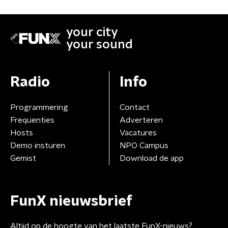
your city
your sound
Radio
Info
Programmering
Contact
Frequenties
Adverteren
Hosts
Vacatures
Demo insturen
NPO Campus
Gemist
Download de app
FunX nieuwsbrief
Altijd op de hoogte van het laatste FunX-nieuws?