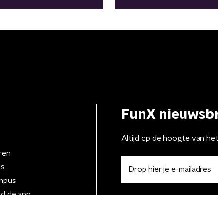
FunX nieuwsbr
Altijd op de hoogte van he
ren
es
mpus
d de app