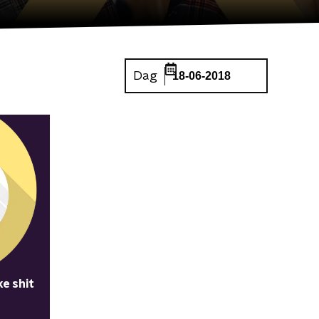
Dag
18-06-2018
e shit