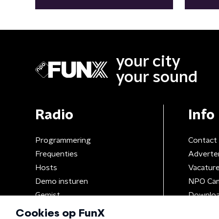
your city
your sound
Radio
Info
Programmering
Contact
Frequenties
Adverte
Hosts
Vacatur
Demo insturen
NPO Ca
Gemist
Downloa