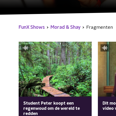
FunX Shows
Morad & Shay
Fragmenten
Dit mo
Student Peter koopt een
video 
regenwoud om de wereld te
redden