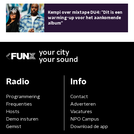
Kempi over mixtape DU4: ''Dit is een
warming-up voor het aankomende
album''
your city
your sound
Radio
Info
Programmering
Contact
Frequenties
Adverteren
Hosts
Vacatures
Demo insturen
NPO Campus
Gemist
Download de app