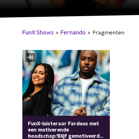
FunX Shows
Fernando
Fragmenten
FunX-luisteraar Fardous met
een motiverende
boodschap:'Blijf gemotiveerd,