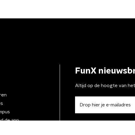
FunX nieuwsbr
Altijd op de hoogte van he
ren
es
mpus
d de app