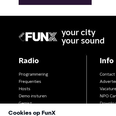
dan behaal je de dingen die je ...
your city
your sound
Radio
Info
Programmering
Contact
Frequenties
Adverte
Hosts
Vacatur
Demo insturen
NPO Ca
Gemist
Downloa