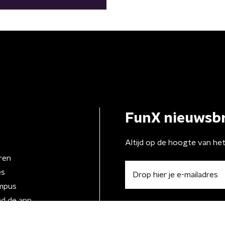
FunX nieuwsbr
Altijd op de hoogte van he
ren
es
mpus
d de app