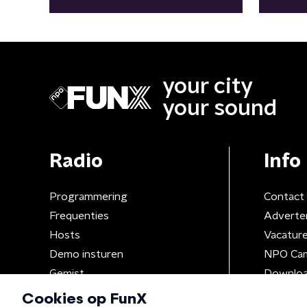
taboe zijn’’
your city
your sound
Radio
Info
Programmering
Contact
Frequenties
Adverte
Hosts
Vacatur
Demo insturen
NPO Ca
Gemist
Downloa