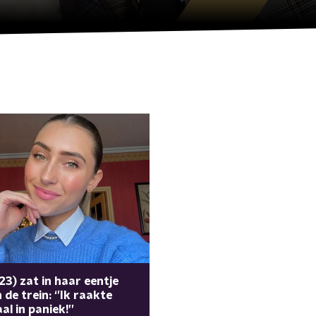
(23) zat in haar eentje
 de trein: ‘’Ik raakte
al in paniek!’’