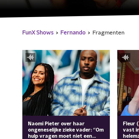
FunX Shows
Fernando
Fragmenten
Naomi Pieter over haar
Fleur 
ongeneselijke zieke vader: ‘’Om
vast in
hulp vragen moet niet een
helema