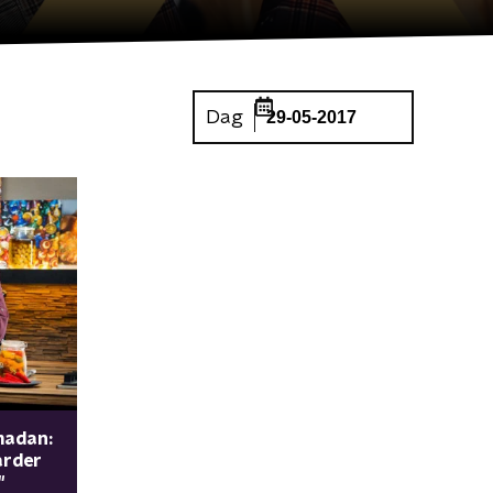
Dag
29-05-2017
madan:
arder
"