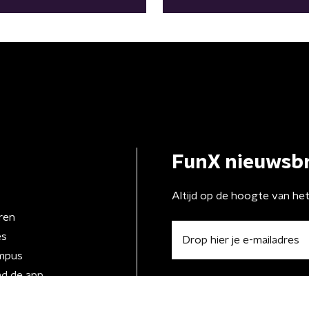
FunX nieuwsbr
Altijd op de hoogte van he
ren
es
mpus
d de app