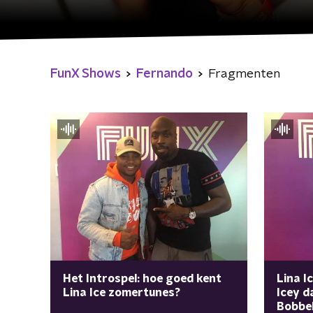
FunX Shows
Fernando
Fragmenten
Het Introspel: hoe goed kent
Lina I
Lina Ice zomertunes?
Icey d
Bobbel