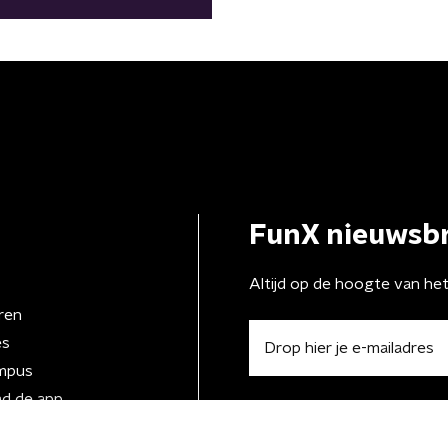
FunX nieuwsbr
Altijd op de hoogte van he
ren
es
mpus
d de app