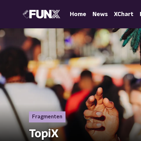
Home
News
XChart
Fragmenten
TopiX