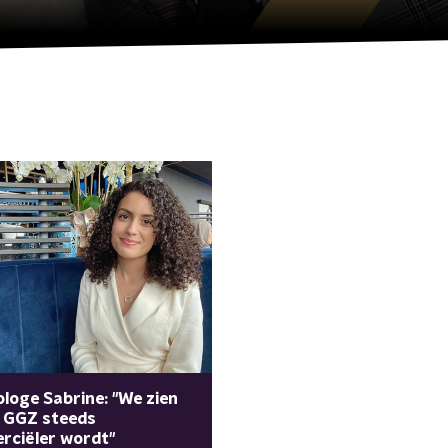
loge Sabrine: "We zien
e GGZ steeds
rciëler wordt"