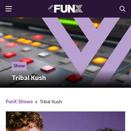
Show
Tribal Kush
FunX Shows
Tribal Kush