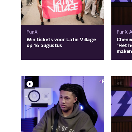
FunX
FunX 
Win tickets voor Latin Village
Cheniv
op 16 augustus
"Het h
maken