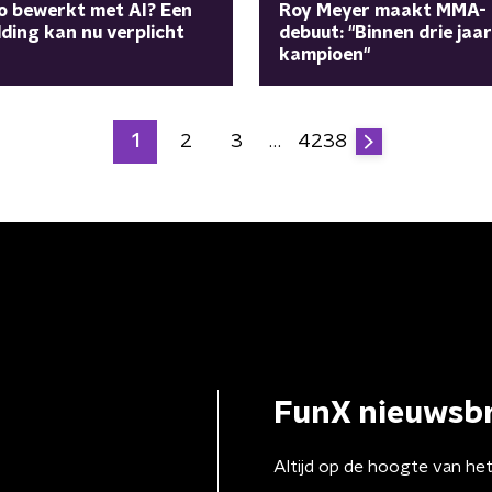
o bewerkt met AI? Een
Roy Meyer maakt MMA-
ding kan nu verplicht
debuut: "Binnen drie jaa
kampioen"
1
2
3
…
4238
FunX nieuwsbr
Altijd op de hoogte van he