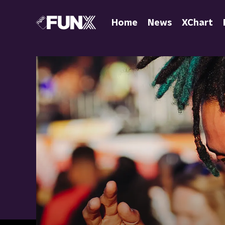
Home
News
XChart