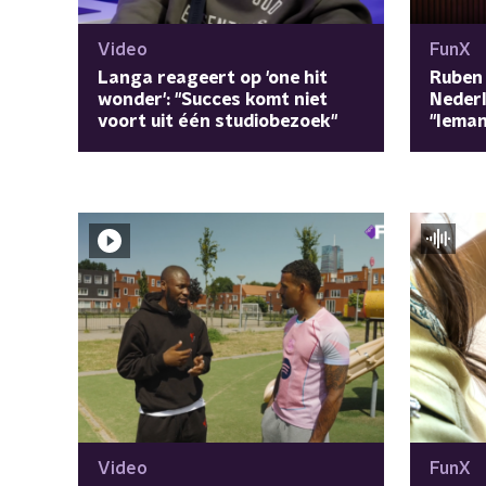
Video
FunX
Langa reageert op 'one hit
Ruben 
wonder': "Succes komt niet
Nederl
voort uit één studiobezoek"
"Ieman
Video
FunX