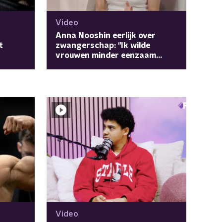
Video
Anna Nooshin eerlijk over
t
zwangerschap: "Ik wilde
vrouwen minder eenzaam
laten voelen"
Video