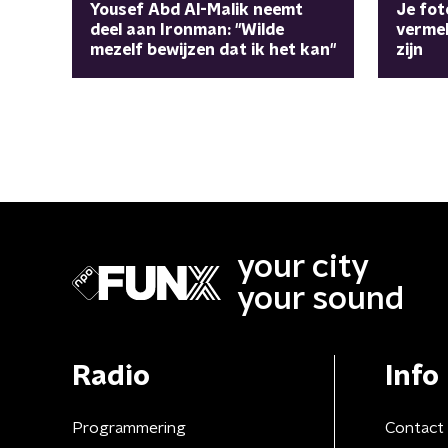
Yousef Abd Al-Malik neemt
Je fot
deel aan Ironman: "Wilde
vermel
mezelf bewijzen dat ik het kan"
zijn
your city
your sound
Radio
Info
Programmering
Contact