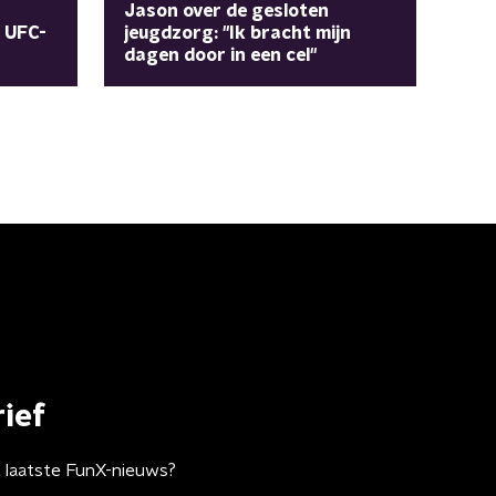
Jason over de gesloten
r UFC-
jeugdzorg: "Ik bracht mijn
dagen door in een cel"
ief
t laatste FunX-nieuws?