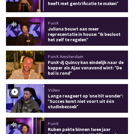
heeft met gentrificatie te maken"
FunX
Juliana bouwt aan meer
representatie in house: "Ik besloot
het zelf te regelen"
FunX Amsterdam
FunX-dj Quincy kan eindelijk naar de
kapper als Ajax vanavond wint: "De
bal is rond"
Video
Langa reageert op 'one hit wonder':
"Succes komt niet voort uit één
studiobezoek"
FunX
Ruben pakte binnen twee jaar