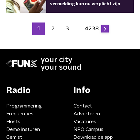
vermelding kan nu verplicht zijn
1
2
3
4238
…
your city
your sound
Radio
Info
Programmering
Contact
Frequenties
Adverteren
Hosts
Vacatures
Demo insturen
NPO Campus
Gemist
Download de app