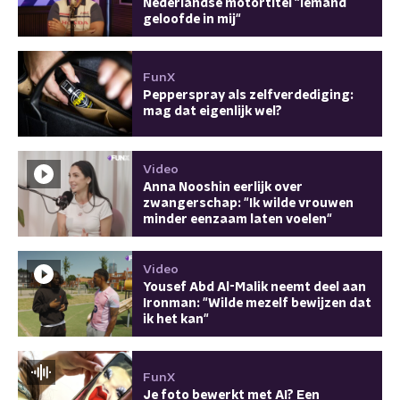
Nederlandse motortitel "Iemand
geloofde in mij"
FunX
Pepperspray als zelfverdediging:
mag dat eigenlijk wel?
Video
Anna Nooshin eerlijk over
zwangerschap: "Ik wilde vrouwen
minder eenzaam laten voelen"
Video
Yousef Abd Al-Malik neemt deel aan
Ironman: "Wilde mezelf bewijzen dat
ik het kan"
FunX
Je foto bewerkt met AI? Een