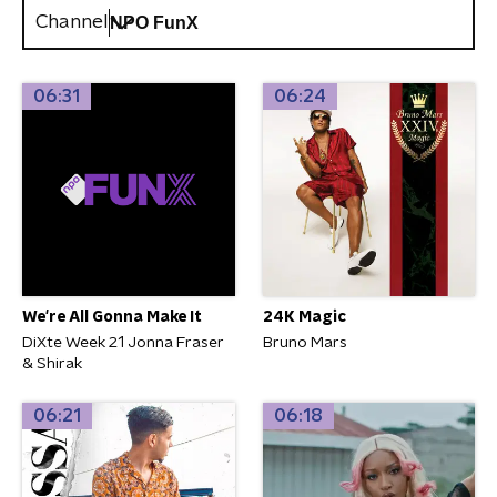
Channel
06:31
06:24
We're All Gonna Make It
24K Magic
DiXte Week 21 Jonna Fraser
Bruno Mars
& Shirak
06:21
06:18