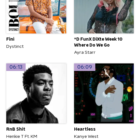
Fini
*D FunX DiXte Week 10
Where Do We Go
Dystinct
Ayra Starr
06:13
06:09
RnB Shit
Heartless
Henkie T Ft. KM
Kanye West