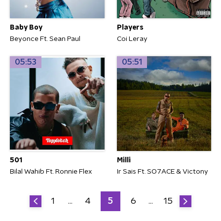
Players
Baby Boy
Coi Leray
Beyonce Ft. Sean Paul
05:53
05:51
501
Milli
Bilal Wahib Ft. Ronnie Flex
Ir Sais Ft. SO7ACE & Victony
1
4
5
6
15
…
…