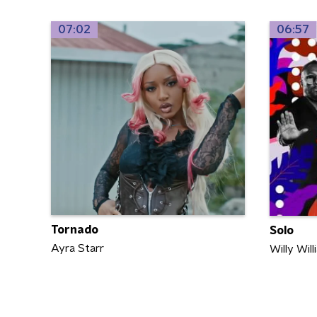
07:02
06:57
Tornado
Solo
Ayra Starr
Willy Will