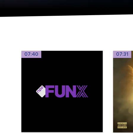
07:40
07:31