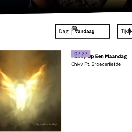
Tijd
Dag
Vandaag
07:27
Henny Op Een Maandag
Chivv Ft. Broederliefde