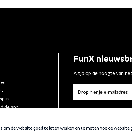
FunX nieuwsbr
Altijd op de hoogte van he
ren
es
mpus
d de app