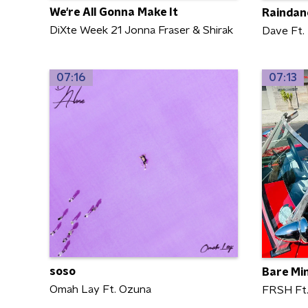
We're All Gonna Make It
Raindan
DiXte Week 21 Jonna Fraser & Shirak
Dave Ft.
07:16
07:13
soso
Bare Mi
Omah Lay Ft. Ozuna
FRSH Ft