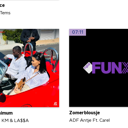
ce
 Tems
07:11
Zomerblousje
nimum
ADF Antje Ft. Carel
. KM & LA$$A