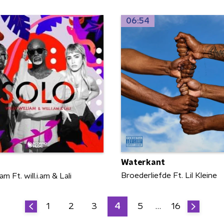
06:54
Waterkant
Broederliefde Ft. Lil Kleine
iam Ft. will.i.am & Lali
1
2
3
4
5
…
16