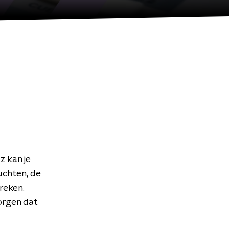
z kan je
luchten, de
reken.
zorgen dat