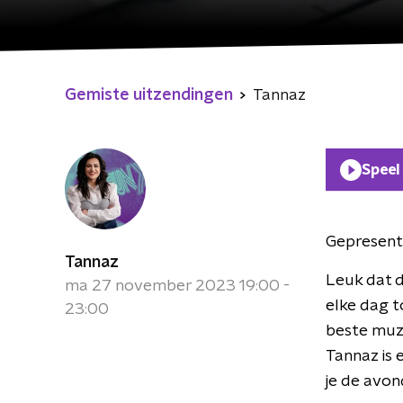
Gemiste uitzendingen
Tannaz
Speel
Gepresent
Tannaz
Leuk dat d
ma 27 november 2023 19:00 -
elke dag to
23:00
beste muzi
Tannaz is 
je de avond