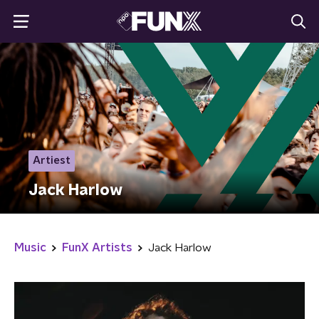
Artiest
Jack Harlow
Music
FunX Artists
Jack Harlow