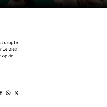
est dropte
 Le Bled,
m op de