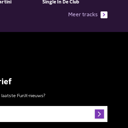
rtini
Single In De Club
Meer tracks
ief
t laatste FunX-nieuws?