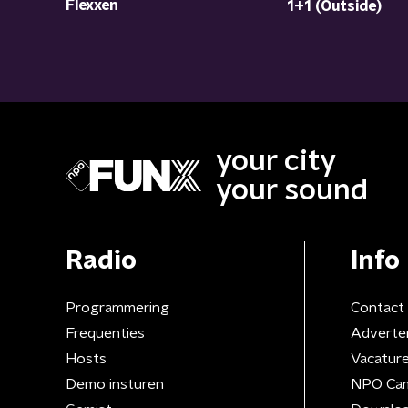
Flexxen
1+1 (Outside)
your city
your sound
Radio
Info
Programmering
Contact
Frequenties
Adverte
Hosts
Vacatur
Demo insturen
NPO Ca