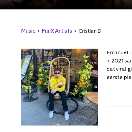
Music
FunX Artists
Cristian D
Emanuel Do
in 2021 sa
dat viral 
eerste ple