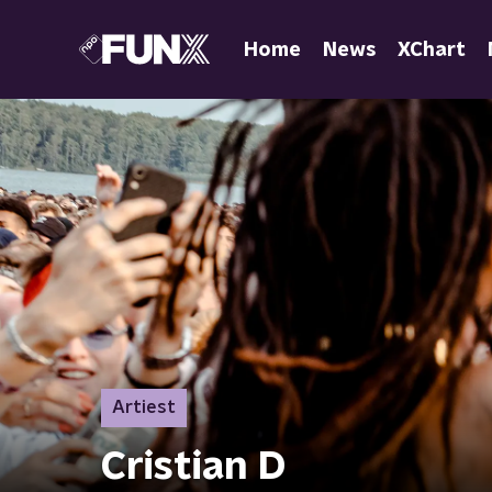
Home
News
XChart
Artiest
Cristian D