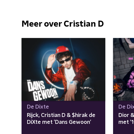
Meer over Cristian D
De Dixte
De Di
Rijck, Cristian D & $hirak de
Dior &
DiXte met 'Dans Gewoon'
met '1