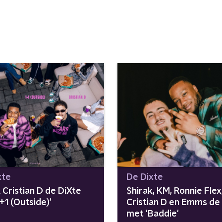
xte
De Dixte
 Cristian D de DiXte
$hirak, KM, Ronnie Flex
+1 (Outside)'
Cristian D en Emms de
met 'Baddie'