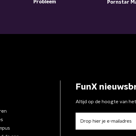
Probleem
Pornstar Ma
FunX nieuwsbr
Altijd op de hoogte van he
ren
es
mpus