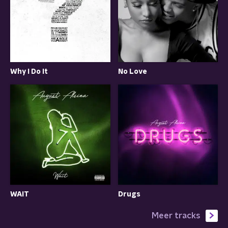
Why I Do It
No Love
WAIT
Drugs
Meer tracks