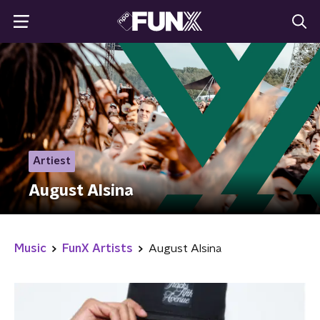
Artiest
August Alsina
Music
FunX Artists
August Alsina