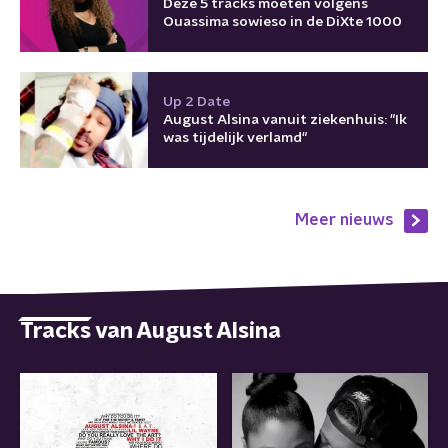
Deze 5 tracks moeten volgens
Ouassima sowieso in de DiXte 1000
Up 2 Date
August Alsina vanuit ziekenhuis: "Ik
was tijdelijk verlamd"
Meer nieuws
Tracks van August Alsina