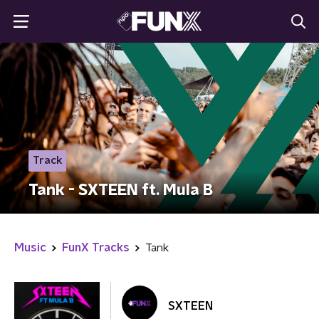
Track
Tank - SXTEEN ft. Mula B
Music
FunX Tracks
Tank
SXTEEN