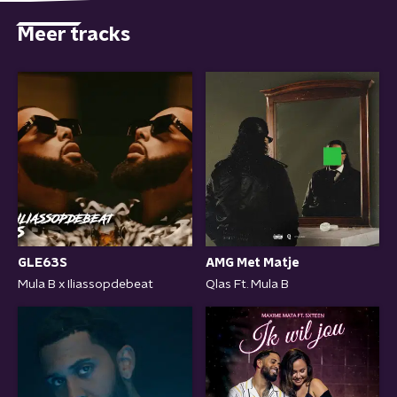
Meer tracks
GLE63S
AMG Met Matje
Mula B x Iliassopdebeat
Qlas Ft. Mula B