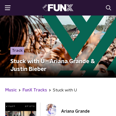
Track
Stuck with U - Ariana Grande &
Justin Bieber
Music
FunX Tracks
Stuck with U
Ariana Grande