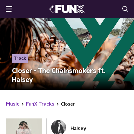
Track
Closer - The Chainsmokers ft.
Halsey
Music
FunX Tracks
Closer
Halsey