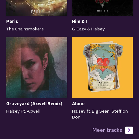
Paris
Him & I
The Chainsmokers
G-Eazy & Halsey
Graveyard (Axwell Remix)
Alone
Halsey Ft. Axwell
Halsey ft. Big Sean, Stefflon
Don
Meer tracks