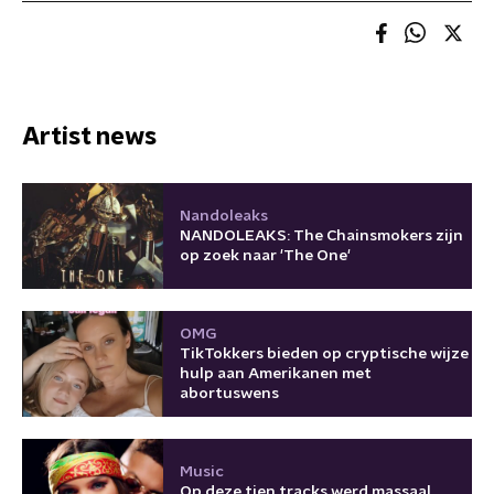
Artist news
Nandoleaks
NANDOLEAKS: The Chainsmokers zijn
op zoek naar 'The One'
OMG
TikTokkers bieden op cryptische wijze
hulp aan Amerikanen met
abortuswens
Music
Op deze tien tracks werd massaal