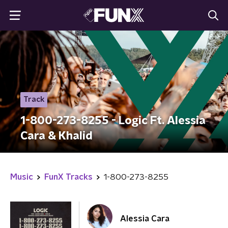
Track
1-800-273-8255 - Logic Ft. Alessia
Cara & Khalid
Music
FunX Tracks
1-800-273-8255
Alessia Cara