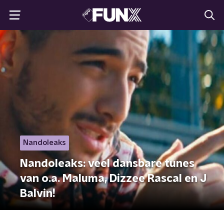
Nandoleaks
Nandoleaks: veel dansbare tunes
van o.a. Maluma, Dizzee Rascal en J
Balvin!