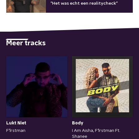
"Het was echt een realitycheck"
Meer tracks
Body
Lukt Niet
I Am Aisha, F1rstman Ft.
F1rstman
Shanee