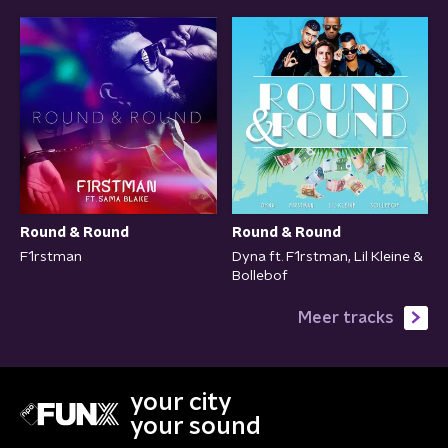
Round & Round
Round & Round
F1rstman
Dyna ft. F1rstman, Lil Kleine &
Bollebof
Meer tracks
your city
your sound