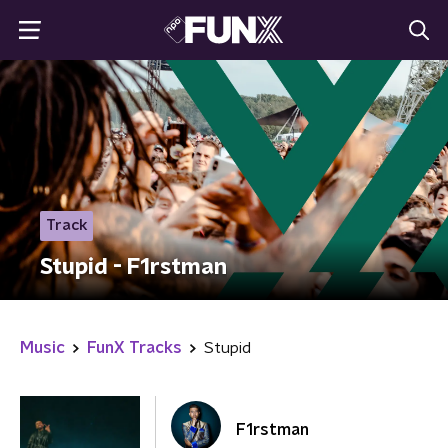
Track
Stupid - F1rstman
Music
FunX Tracks
Stupid
F1rstman