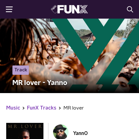
Track
MR lover - Yanno
Music
FunX Tracks
MR lover
YannO