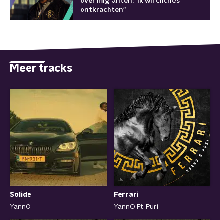
over migranten: "Ik wil clichés
ontkrachten"
Meer tracks
Ferrari
Solide
YannO Ft. Puri
YannO