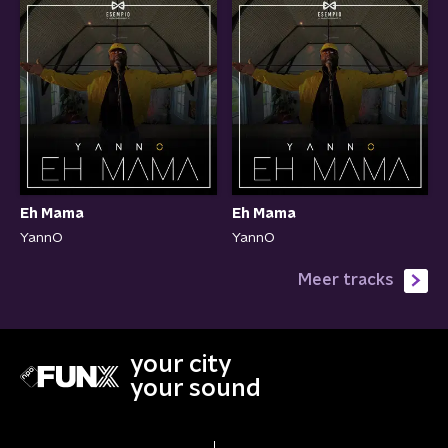
Eh Mama
Eh Mama
YannO
YannO
Meer tracks
your city
your sound