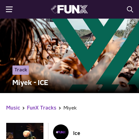
Track
Miyek - ICE
Music
FunX Tracks
Miyek
Ice