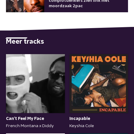
complotdenkers zien link met
moordzaak 2pac
Meer tracks
Incapable
Can't Feel My Face
Keyshia Cole
French Montana x Diddy