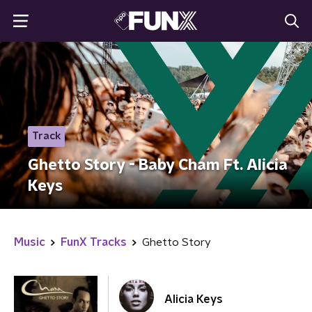
Track
Ghetto Story - Baby Cham Ft. Alicia
Keys
Music
FunX Tracks
Ghetto Story
Alicia Keys