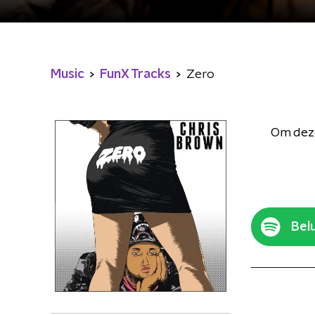
Music
FunX Tracks
Zero
Om deze
Belu