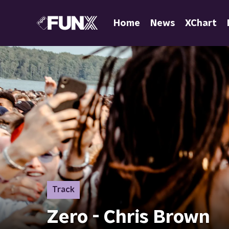
Home
News
XChart
Track
Zero - Chris Brown