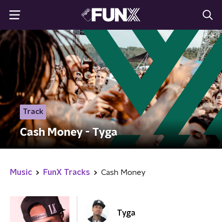
Track
Cash Money - Tyga
Music
FunX Tracks
Cash Money
Tyga