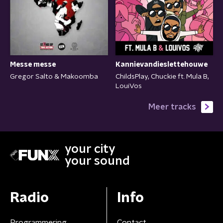
Messe messe
Kannievandieslettehouwe
Gregor Salto & Makoomba
ChildsPlay, Chuckie ft. Mula B,
LouiVos
Meer tracks
your city
your sound
Radio
Info
Programmering
Contact