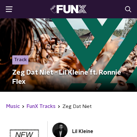
Track
Zeg Dat Niet - Lil'Kleine ft. Ronnie
Flex
Music
FunX Tracks
Zeg Dat Niet
Lil Kleine