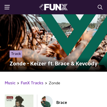
Track
Zonde - Keizer ft. Brace & Kevcody
Music
FunX Tracks
Zonde
Brace