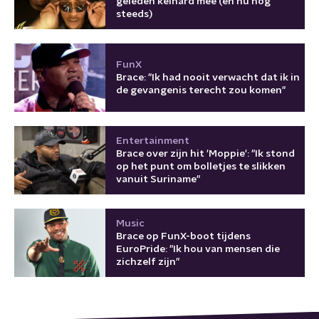
geleden keihard mee (en nu nog
steeds)
FunX
Brace: "Ik had nooit verwacht dat ik in
de gevangenis terecht zou komen"
Entertainment
Brace over zijn hit 'Moppie': "Ik stond
op het punt om bolletjes te slikken
vanuit Suriname"
Music
Brace op FunX-boot tijdens
EuroPride: "Ik hou van mensen die
zichzelf zijn"