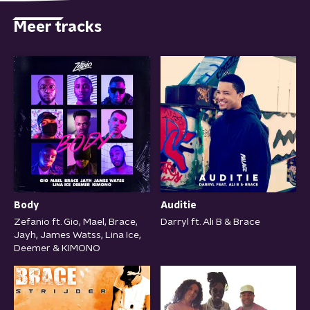
Meer tracks
Body
Auditie
Zefanio ft. Gio, Mael, Brace,
Darryl ft. Ali B & Brace
Jayh, James Watss, Lina Ice,
Deemer & KIMONO