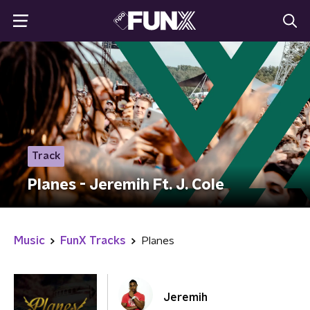
Track
Planes - Jeremih Ft. J. Cole
Music
FunX Tracks
Planes
Jeremih