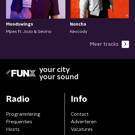
Moodswings
Noncha
Mpes ft. Jozo & Sevirio
Kevcody
Meer tracks
your city
your sound
Radio
Info
Programmering
Contact
Frequenties
Adverteren
Hosts
Vacatures