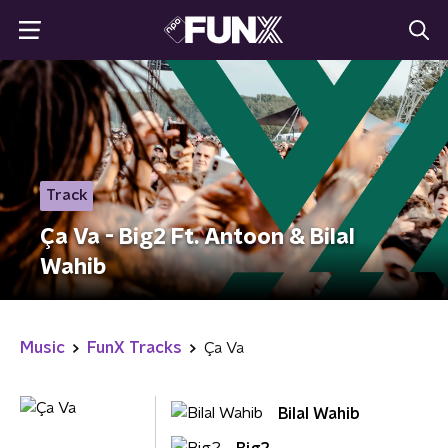
Track
Ça Va - Big2 Ft. Antoon & Bilal
Wahib
Music
FunX Tracks
Ça Va
Bilal Wahib