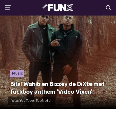
Music
Bilal Wahib en Bizzey de DiXte met
fuckboy anthem ‘Video Vixen’
foto:
YouTube: TopNotch