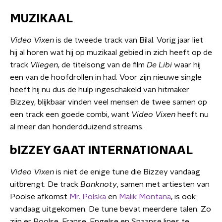
MUZIKAAL
Video Vixen
is de tweede track van Bilal. Vorig jaar liet
hij al horen wat hij op muzikaal gebied in zich heeft op de
track
Vliegen
, de titelsong van de film
De Libi
waar hij
een van de hoofdrollen in had. Voor zijn nieuwe single
heeft hij nu dus de hulp ingeschakeld van hitmaker
Bizzey, blijkbaar vinden veel mensen de twee samen op
een track een goede combi, want
Video Vixen
heeft nu
al meer dan honderdduizend streams.
bIZZEY GAAT INTERNATIONAAL
Video Vixen
is niet de enige tune die Bizzey vandaag
uitbrengt. De track
Banknoty
, samen met artiesten van
Poolse afkomst
Mr. Polska
en
Malik Montana
, is ook
vandaag uitgekomen. De tune bevat meerdere talen. Zo
zijn er Poolse, Franse, Engelse en Spaanse lines te