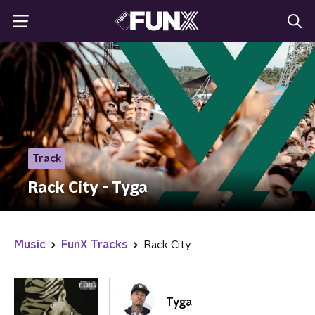
Track
Rack City - Tyga
Music
FunX Tracks
Rack City
Tyga