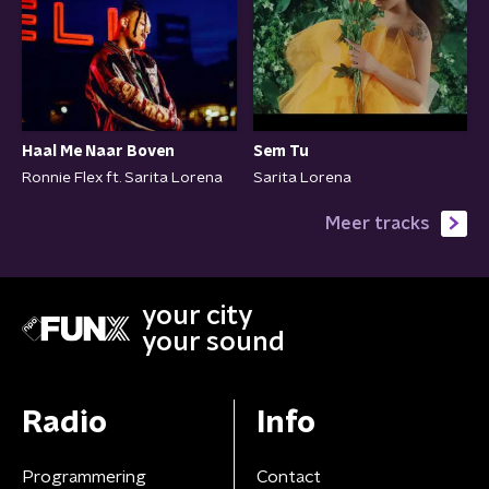
Haal Me Naar Boven
Sem Tu
Ronnie Flex ft. Sarita Lorena
Sarita Lorena
Meer tracks
your city
your sound
Radio
Info
Programmering
Contact