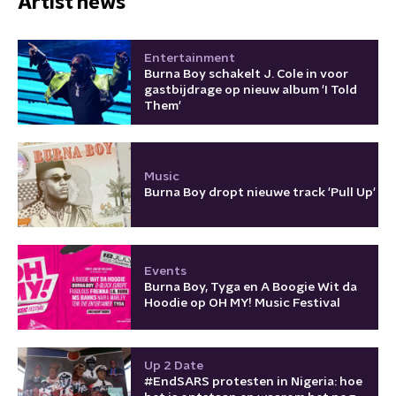
Artist news
Entertainment
Burna Boy schakelt J. Cole in voor
gastbijdrage op nieuw album 'I Told
Them'
Music
Burna Boy dropt nieuwe track 'Pull Up'
Events
Burna Boy, Tyga en A Boogie Wit da
Hoodie op OH MY! Music Festival
Up 2 Date
#EndSARS protesten in Nigeria: hoe