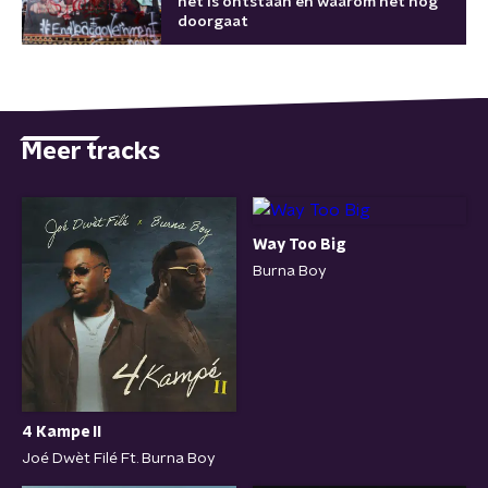
het is ontstaan en waarom het nog
doorgaat
Meer tracks
Way Too Big
Burna Boy
4 Kampe II
Joé Dwèt Filé Ft. Burna Boy