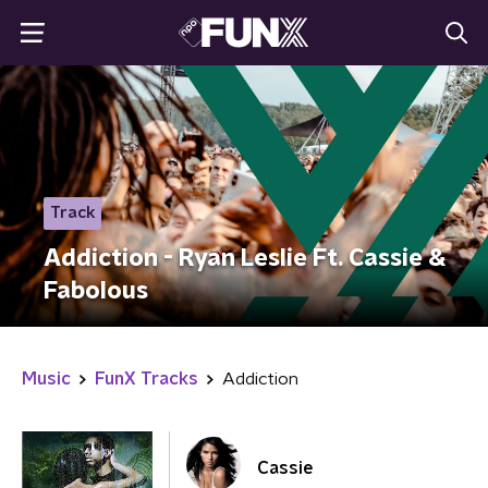
Track
Addiction - Ryan Leslie Ft. Cassie &
Fabolous
Music
FunX Tracks
Addiction
Cassie