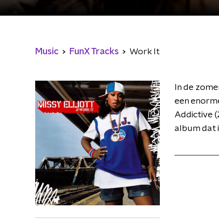
Music
FunX Tracks
Work It
In de zome
een enorme 
Addictive (
album dat 