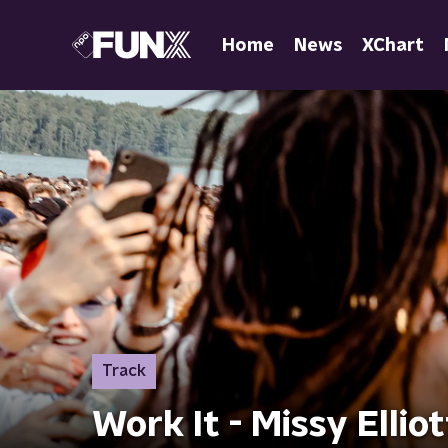
Home
News
XChart
Track
Work It - Missy Elliot