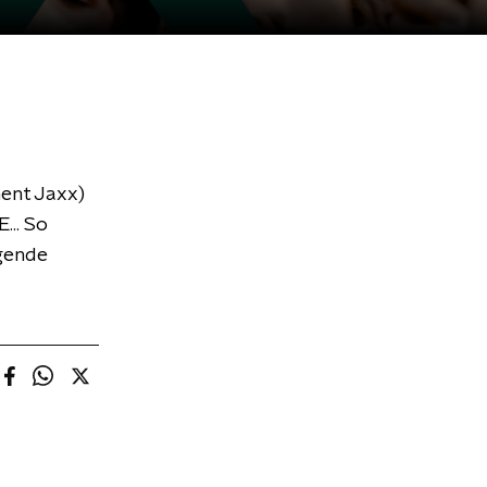
ment Jaxx)
... So
lgende