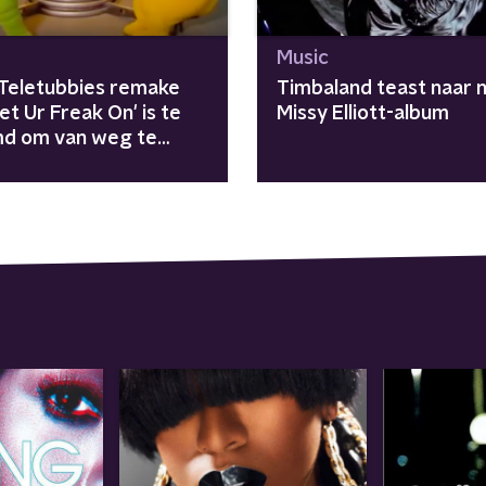
Music
Teletubbies remake
Timbaland teast naar 
et Ur Freak On' is te
Missy Elliott-album
d om van weg te