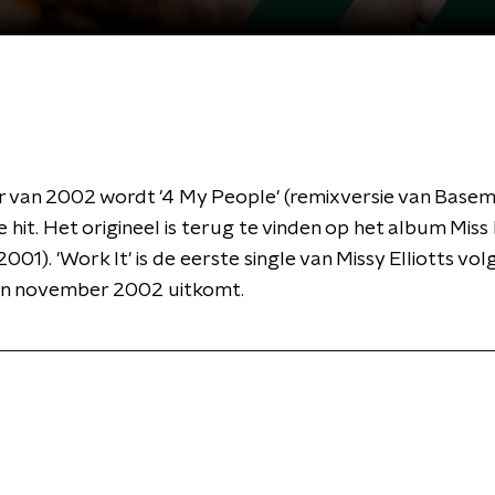
r van 2002 wordt '4 My People' (remixversie van Base
hit. Het origineel is terug te vinden op het album Miss E
2001). 'Work It' is de eerste single van Missy Elliotts vo
in november 2002 uitkomt.