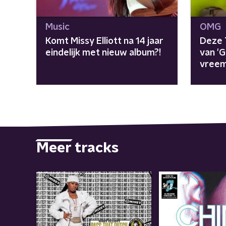
Music
OMG
Komt Missy Elliott na 14 jaar
Deze 
eindelijk met nieuw album?!
van 'G
vreem
kijken
Meer tracks