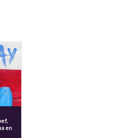
ef,
na en