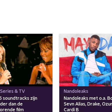
 Series & TV
Nandoleaks
5 soundtracks zijn
Nandoleaks met o.a. Bo
der dan de
Sevn Alias, Drake, Ozu
horende film
Cardi B