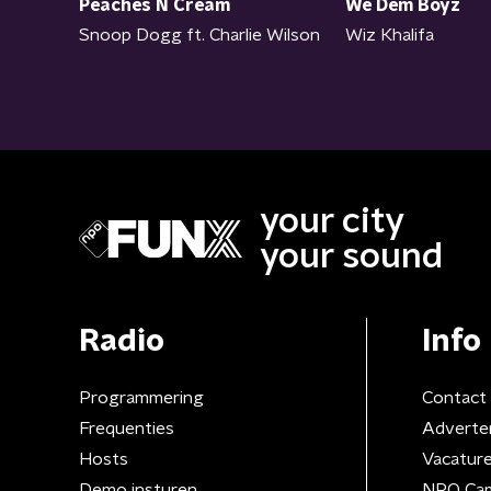
Peaches N Cream
We Dem Boyz
Snoop Dogg ft. Charlie Wilson
Wiz Khalifa
your city
your sound
Radio
Info
Programmering
Contact
Frequenties
Adverte
Hosts
Vacatur
Demo insturen
NPO Ca