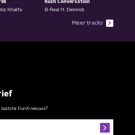
Kush Conversation
illi
B-Real ft. Demrick
Wiz Khalifa
Meer tracks
ief
t laatste FunX-nieuws?