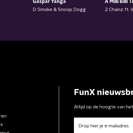
A Milli Billi Tr
Gaspar Yanga
2 Chainz ft. 
D Smoke & Snoop Dogg
FunX nieuwsbr
Altijd op de hoogte van he
ren
es
mpus