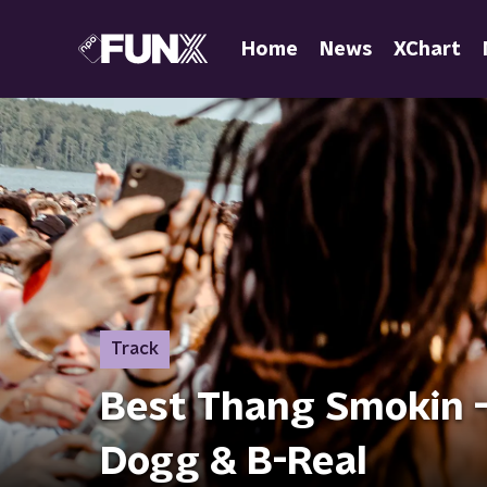
Home
News
XChart
Track
Best Thang Smokin - 
Dogg & B-Real