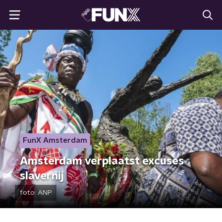
FunX Amsterdam
Amsterdam verplaatst excuses
slavernij
foto:
ANP