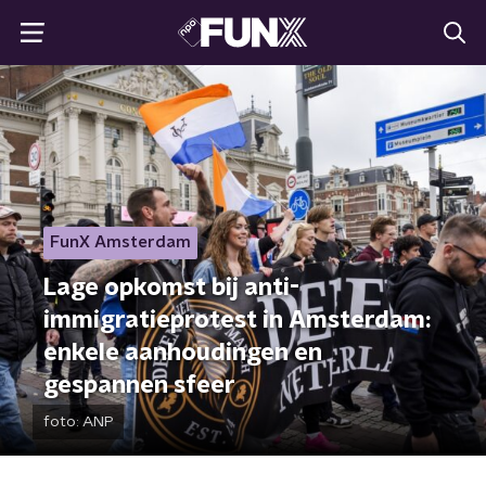
FunX Amsterdam
Lage opkomst bij anti-
immigratieprotest in Amsterdam:
enkele aanhoudingen en
gespannen sfeer
foto:
ANP