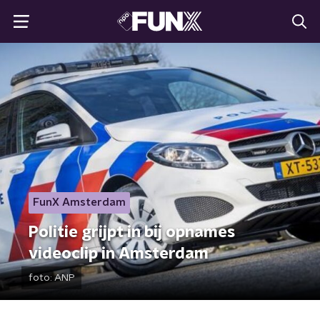
FunX Amsterdam
Politie grijpt in bij opnames
videoclip in Amsterdam
foto:
ANP