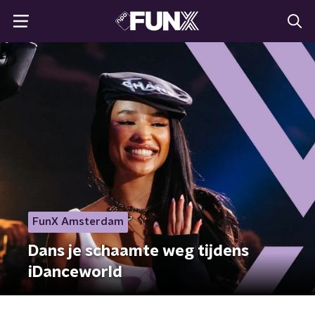
FunX Amsterdam
Dans je schaamte weg tijdens
iDanceworld