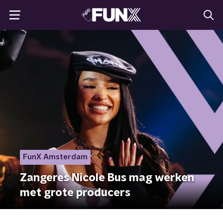
FunX Amsterdam
Zangeres Nicole Bus mag werken
met grote producers