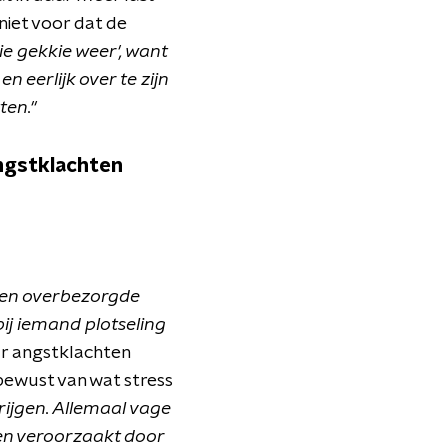
niet voor dat de
die gekkie weer', want
n eerlijk over te zijn
ten."
angstklachten
en overbezorgde
j iemand plotseling
ar angstklachten
bewust van wat stress
rijgen. Allemaal vage
en veroorzaakt door