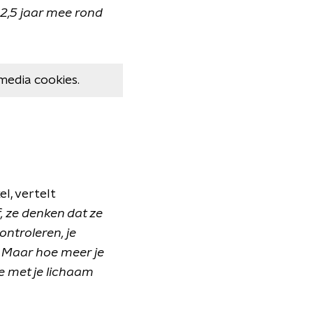
 2,5 jaar mee rond
media cookies.
l, vertelt
f, ze denken dat ze
ntroleren, je
. Maar hoe meer je
e met je lichaam