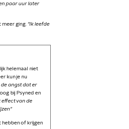
en paar uur later
 meer ging.
"Ik leefde
ijk helemaal niet
er kun je nu
n de angst dat er
oog bij Psyned en
 effect van de
ijzen"
 hebben of krijgen