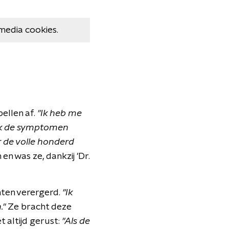
media cookies.
bellen af.
"Ik heb me
ik de symptomen
r de volle honderd
en was ze, dankzij 'Dr.
hten verergerd.
"Ik
."
Ze bracht deze
 altijd gerust:
"Als de