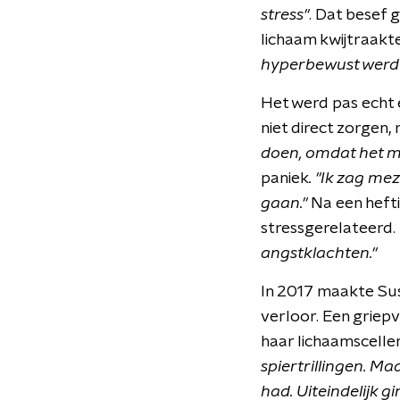
stress"
. Dat besef 
lichaam kwijtraakte
hyperbewust werd v
Het werd pas echt 
niet direct zorgen,
doen, omdat het mi
paniek
. "Ik zag me
gaan."
Na een hefti
stressgerelateerd.
angstklachten."
In 2017 maakte Sus
verloor. Een griepv
haar lichaamscelle
spiertrillingen. M
had. Uiteindelijk g