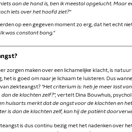
 niets aan de hand is, ben ik meestal opgelucht. Maar e
 toch iets over het hoofd ziet?"
rden op een gegeven moment zo erg, dat het echt niet
Ik was constant bang."
angst?
er zorgen maken over een lichamelijke klacht, is natuurl
g, het is goed om naar je lichaam te luisteren. Dus wanne
n van ziekteangst?
"Het criterium is: heb je meer last va
s, dan de klachten zelf?",
vertelt Dina Bouwhuis, psychol
een huisarts merkt dat de angst voor de klachten en het
ter is dan de klachten zelf, kan hij de patiënt doorverw
eangst is dus continu bezig met het nadenken over het