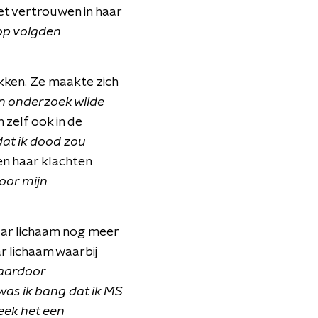
het vertrouwen in haar
rop volgden
kken. Ze maakte zich
ven onderzoek wilde
 zelf ook in de
 dat ik dood zou
ken haar klachten
voor mijn
aar lichaam nog meer
r lichaam waarbij
daardoor
was ik bang dat ik MS
leek het een