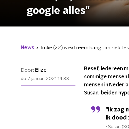
google alles"
News
Imke (22) is extreem bang om ziek te 
Besef, iedereen maa
Door:
Elize
sommige mensen be
do 7 januari 2021
14:33
mensen in Nederla
Susan, beiden hyp
"Ik zag 
ik dood 
Susan (30