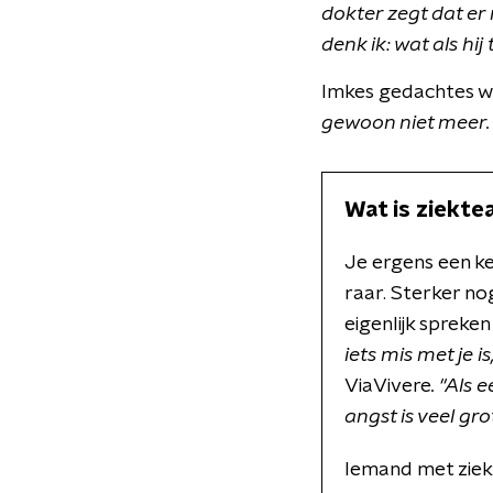
dokter zegt dat er
denk ik: wat als hij
Imkes gedachtes we
gewoon niet meer. 
Wat is ziekte
Je ergens een ke
raar. Sterker no
eigenlijk spreke
iets mis met je i
ViaVivere
.
"Als 
angst is veel gro
Iemand met ziekt