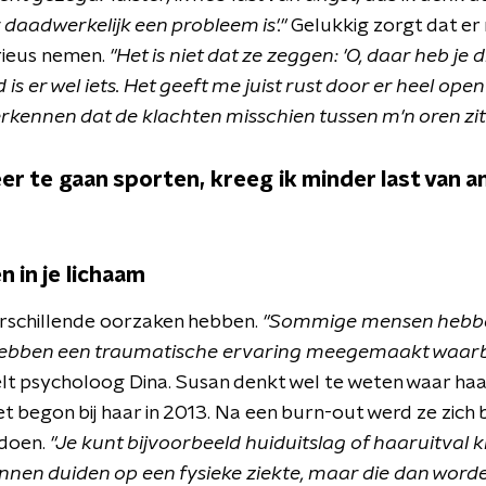
 daadwerkelijk een probleem is'."
Gelukkig zorgt dat er 
erieus nemen.
"Het is niet dat ze zeggen: 'O, daar heb je 
is er wel iets. Het geeft me juist rust door er heel open e
erkennen dat de klachten misschien tussen m'n oren zit
r te gaan sporten, kreeg ik minder last van 
 in je lichaam
rschillende oorzaken hebben.
"Sommige mensen hebb
ebben een traumatische ervaring meegemaakt waarbi
lt psycholoog Dina. Susan denkt wel te weten waar ha
 begon bij haar in 2013. Na een burn-out werd ze zich 
 doen.
"Je kunt bijvoorbeeld huiduitslag of haaruitval k
nen duiden op een fysieke ziekte, maar die dan word