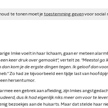
houd te tonen moet je
toestemming geven
voor social 
-jarige Imke voelt in haar lichaam, gaan er meteen alarm
el een keer druk over gemaakt",
vertelt ze.
"Meestal ga 
 dan kom je de ergste dingen tegen. Ik geloof dan voo
heb."
Zo had ze bijvoorbeeld een tijdje last van hoofdpijn 
 een hersentumor.
armee een gebrek aan afleiding, zijn Imkes angstgedac
udeerd, dus ik had eigenlijk niks meer om voor te leven
ig bezoekjes aan de huisarts. Maar dat stelde haar niet