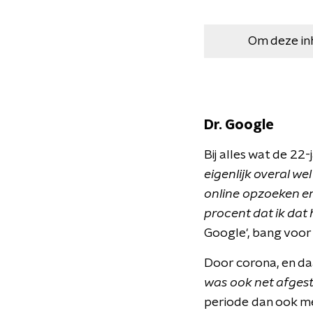
Om deze in
Dr. Google
Bij alles wat de 22
eigenlijk overal w
online opzoeken en
procent dat ik dat 
Google', bang voor
Door corona, en da
was ook net afgest
periode dan ook men