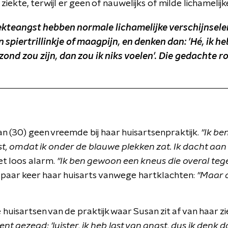
ziekte, terwijl er geen of nauwelijks of milde lichamelijke
kteangst hebben normale lichamelijke verschijnselen
 spiertrillinkje of maagpijn, en denken dan: 'Hé, ik h
ond zou zijn, dan zou ik niks voelen'.
Die gedachte r
an (30) geen vreemde bij haar huisartsenpraktijk.
"Ik be
t, omdat ik onder de blauwe plekken zat. Ik dacht aan 
het loos alarm.
"Ik ben gewoon een kneus die overal teg
paar keer haar huisarts vanwege hartklachten:
"Maar 
huisartsen van de praktijk waar Susan zit af van haar z
gezegd: 'luister, ik heb last van angst, dus ik denk da