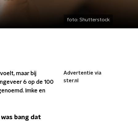
foto:
Shutterstock
Advertentie via
voelt, maar bij
ster.nl
Ongeveer 6 op de 100
 genoemd. Imke en
k was bang dat