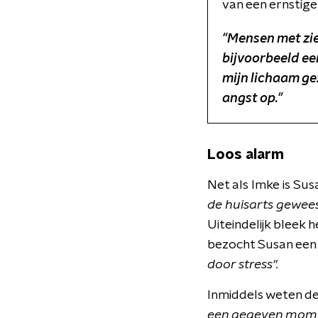
van een ernstige 
"Mensen met zie
bijvoorbeeld een
mijn lichaam gez
angst op."
Loos alarm
Net als Imke is Sus
de huisarts gewees
Uiteindelijk bleek 
bezocht Susan een 
door stress".
Inmiddels weten de 
een gegeven moment 