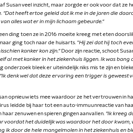
gaf Susan veel inzicht, maar zorgde er ook voor dat ze 
.
"Dat heeft ertoe geleid dat ik me in de jaren die daa
an alles wat er in mijn lichaam gebeurde."
een ding toen ze in 2016 moeite kreeg met eten doorsli
 maar ging toch naar de huisarts. "
Hij zei dat hij toch e
sschien kanker kon zijn."
Door zijn reactie, schoot Susan
zelf al met kanker in het ziekenhuis liggen. Ik was bang
g onderzoek bleek er uiteindelijk niks mis te zijn en ble
"Ik denk wel dat deze ervaring een trigger is geweest 
an opnieuw iets mee waardoor ze het vertrouwen in h
irus leidde bij haar tot een auto-immuunreactie van haa
n haar zenuwen en spieren gingen aanvallen.
"Ik kreeg 
aar voordat het duidelijk was waardoor het door kwam, 
ing ik door de hele mangelmolen in het ziekenhuis en b