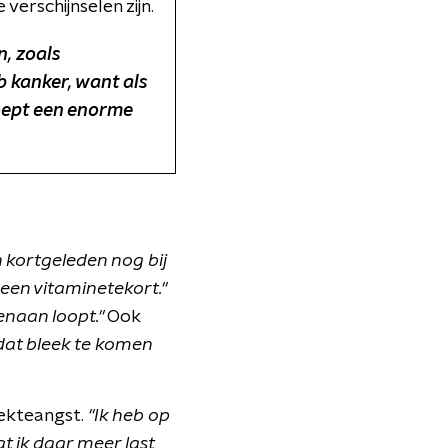
 verschijnselen zijn.
, zoals
eb kanker, want als
oept een enorme
n kortgeleden nog bij
een vitaminetekort."
enaan loopt."
Ook
dat bleek te komen
iekteangst.
"Ik heb op
t ik daar meer last