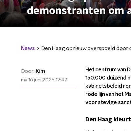
demonstranten om ac
News
Den Haag opnieuw overspoeld door du
Het centrum van D
Door:
Kim
150.000 duizend m
ma 16 juni 2025
12:47
kabinetsbeleid ro
rode lijn van het M
voor stevige sanct
Den Haag kleur