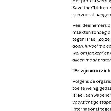
Het protest werd 
Save the Children
zich vooraf aangem
Veel deelnemers dr
maakten zondag dui
tegen Israël. Zo z
doen. Ik voel me ec
wel om janken"
en 
alleen maar praten
"Er zijn voorzic
Volgens de organis
toe te weinig gedaa
Israël, een wapene
voorzichtige stapp
International tege