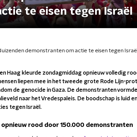
tie te eisen tegen Israël
izenden demonstranten om actie te eisen tegen Israë
en Haag kleurde zondagmiddag opnieuw volledig rood.
ensen liepen mee in het tweede grote Rode Lijn-prot
ndom de genocide in Gaza. De demonstranten vormde
alieveld naar het Vredespaleis. De boodschap is luid en d
ies tegen Israël.
t opnieuw rood door 150.000 demonstranten