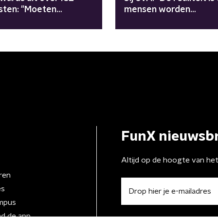
sten: "Moeten
mensen worden
steren tegen haat"
uitgemoord"
FunX nieuwsbr
Altijd op de hoogte van he
ren
es
mpus
d de app