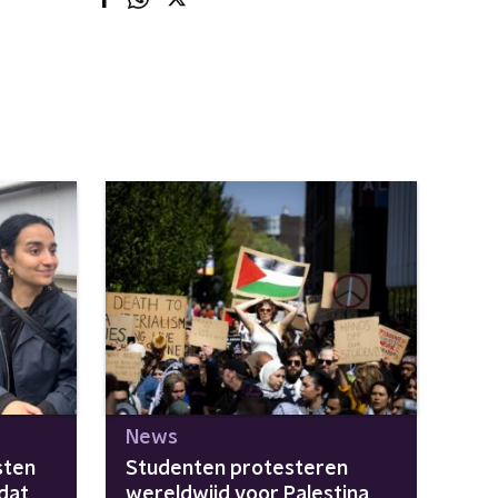
News
sten
Studenten protesteren
 dat
wereldwijd voor Palestina