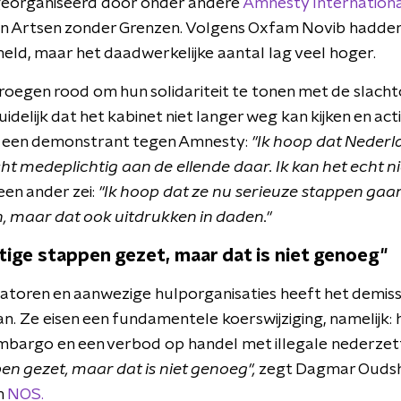
georganiseerd door onder andere
Amnesty Internation
 en Artsen zonder Grenzen. Volgens Oxfam Novib hadde
eld, maar het daadwerkelijke aantal lag veel hoger.
oegen rood om hun solidariteit te tonen met de slachto
delijk dat het kabinet niet langer weg kan kijken en a
ei een demonstrant tegen Amnesty:
"Ik hoop dat Nederl
ht medeplichtig aan de ellende daar. Ik kan het echt ni
een ander zei:
"Ik hoop dat ze nu serieuze stappen ga
, maar dat ook uitdrukken in daden."
htige stappen gezet, maar dat is niet genoeg"
atoren en aanwezige hulporganisaties heeft het demissi
n. Ze eisen een fundamentele koerswijziging, namelijk:
mbargo en een verbod op handel met illegale nederzet
en gezet, maar dat is niet genoeg",
zegt Dagmar Oudsh
n
NOS.