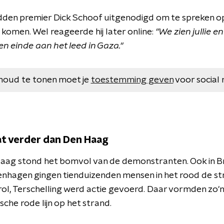
dden premier Dick Schoof uitgenodigd om te spreken o
te komen. Wel reageerde hij later online:
"We zien jullie en
een einde aan het leed in Gaza."
houd te tonen moet je
toestemming geven
voor social 
at verder dan Den Haag
 Haag stond het bomvol van de demonstranten. Ook in B
hagen gingen tienduizenden mensen in het rood de str
ol, Terschelling werd actie gevoerd. Daar vormden zo'n 
che rode lijn op het strand.