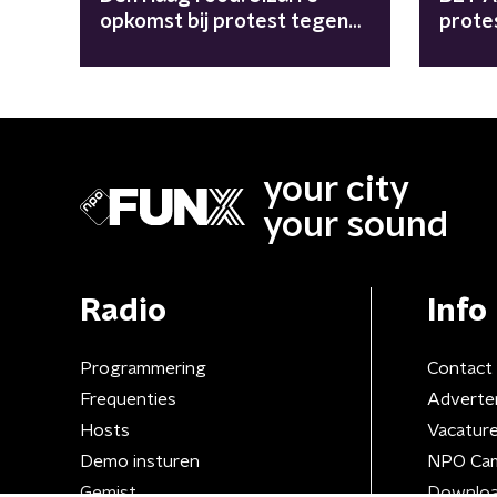
opkomst bij protest tegen
prote
kabinetssteun aan Israël
prote
your city
your sound
Radio
Info
Programmering
Contact
Frequenties
Adverte
Hosts
Vacatur
Demo insturen
NPO Ca
Gemist
Downloa