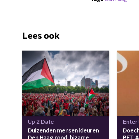
Lees ook
Up 2 Date
Enter
Duizenden mensen kleuren
Doechi
Den Haag rood: bizarre
BET A