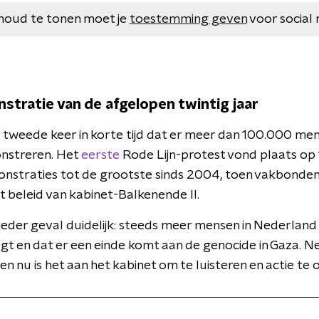
houd te tonen moet je
toestemming geven
voor social 
tratie van de afgelopen twintig jaar
tweede keer in korte tijd dat er meer dan 100.000 men
nstreren. Het
eerste
Rode Lijn-protest vond plaats op 
nstraties tot de grootste sinds 2004, toen vakbonden
t beleid van kabinet-Balkenende II.
ieder geval duidelijk: steeds meer mensen in Nederland w
egt en dat er een einde komt aan de genocide in Gaza. 
 en nu is het aan het kabinet om te luisteren en actie t