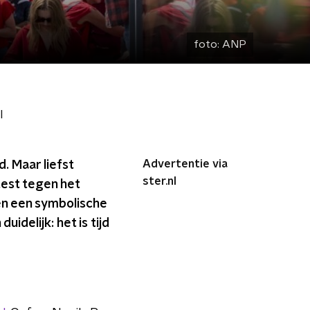
foto:
ANP
l
Advertentie via
 Maar liefst
ster.nl
est tegen het
n een symbolische
uidelijk: het is tijd