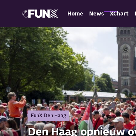
Home
News
XChart
FunX Den Haag
Den Haag opnieuw o