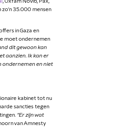
al
, Oxfam Novib, Pax,
n zo'n 35.000 mensen
ffers in Gaza en
ctie moet ondernemen
and dit gewoon kan
et aanzien. Ik kan er
an ondernemen en niet
onaire kabinet tot nu
 harde sancties tegen
tingen.
"Er zijn wat
oorn van Amnesty