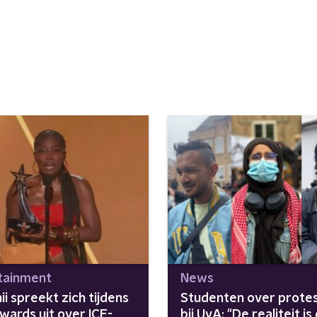
tainment
News
i spreekt zich tijdens
Studenten over prote
wards uit over ICE-
bij UvA: "De realiteit is