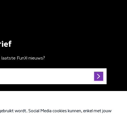
ief
t laatste FunX-nieuws?
Cookiebeleid