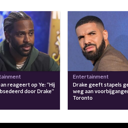
tainment
Entertainment
an reageert op Ye: ''Hij
Drake geeft stapels g
obsedeerd door Drake''
weg aan voorbijganger
Toronto