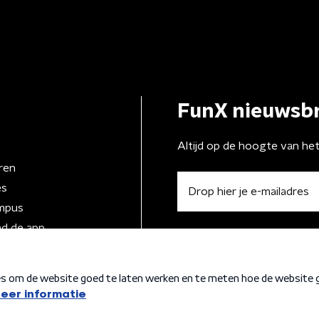
FunX nieuwsbr
Altijd op de hoogte van he
ren
es
mpus
d de app