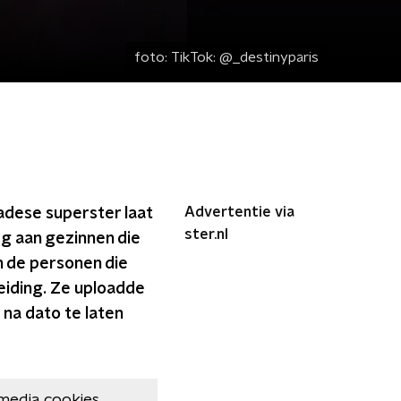
foto:
TikTok: @_destinyparis
Advertentie via
adese superster laat
ster.nl
eg aan gezinnen die
n de personen die
eiding. Ze uploadde
na dato te laten
media cookies.