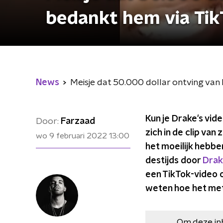
bedankt hem via Tik
News
Meisje dat 50.000 dollar ontving van
Kun je Drake's vid
Door:
Farzaad
zich in de clip va
wo 9 februari 2022
13:00
het moeilijk hebbe
destijds door
Drak
een TikTok-video o
weten hoe het met
Om deze in