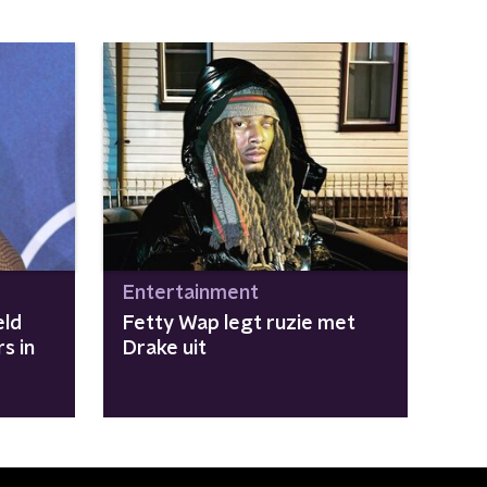
Entertainment
eld
Fetty Wap legt ruzie met
s in
Drake uit