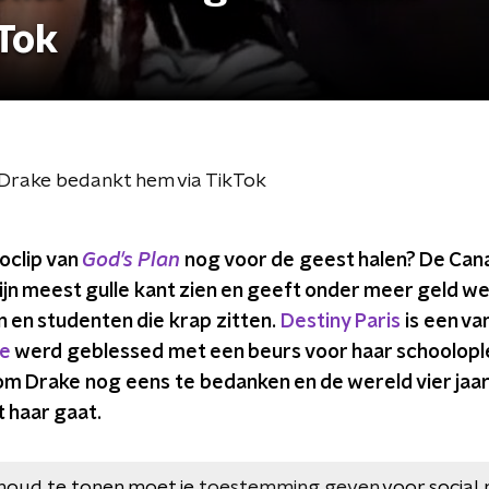
Tok
 Drake bedankt hem via TikTok
eoclip van
God's Plan
nog voor de geest halen? De Can
n zijn meest gulle kant zien en geeft onder meer geld w
n en studenten die krap zitten.
Destiny Paris
is een va
e
werd geblessed met een beurs voor haar schoolopl
m Drake nog eens te bedanken en de wereld vier jaar 
 haar gaat.
houd te tonen moet je
toestemming geven
voor social 