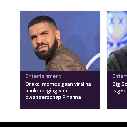
Entertainment
Enter
Drake-memes gaan viral na
Big Se
aankondiging van
is ge
zwangerschap Rihanna