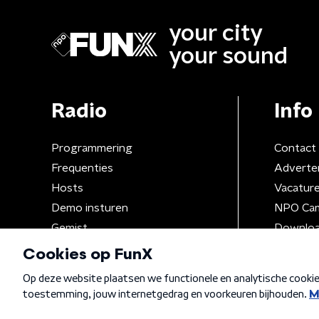
your city
your sound
Radio
Info
Programmering
Contact
Frequenties
Adverte
Hosts
Vacatur
Demo insturen
NPO Ca
Gemist
Downloa
Algemene voorwaarden
Privacybeleid