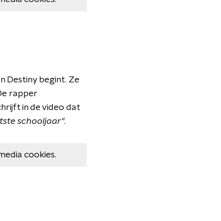
an Destiny begint. Ze
De rapper
rijft in de video dat
ste schooljaar''
.
media cookies.