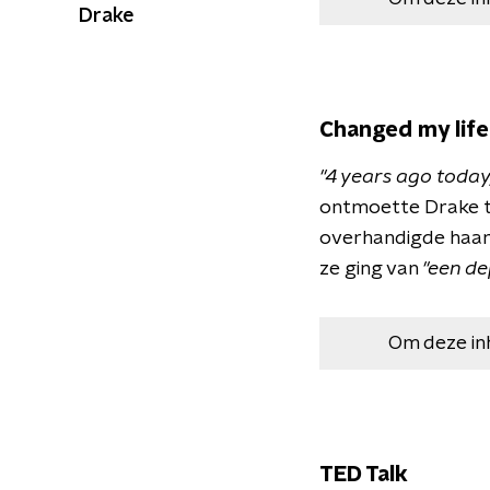
Drake
Changed my life
''4 years ago today
ontmoette Drake t
overhandigde haar d
ze ging van
''een d
Om deze in
TED Talk