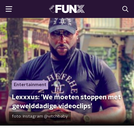
Entertainment
Lexxxus: 'We moeten stoppen met
gewelddadige videoclips'
foto:
Instagram @vitchbaby